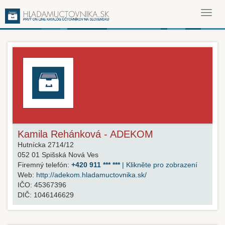
Toggl
navig
Kamila Rehánková - ADEKOM
Hutnícka 2714/12
052 01
Spišská Nová Ves
Firemný telefón:
+420 911 *** ***
| Klikněte pro zobrazení
Web:
http://adekom.hladamuctovnika.sk/
IČO:
45367396
DIČ:
1046146629